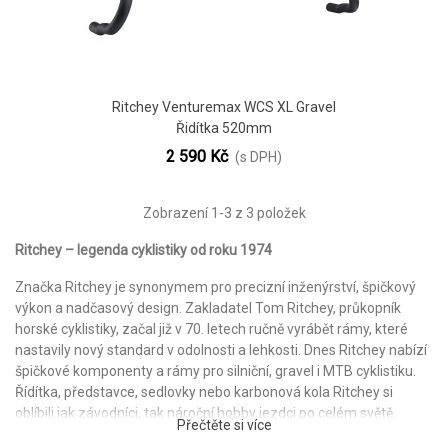
Ritchey Venturemax WCS XL Gravel
Řidítka 520mm
2 590 Kč
(s DPH)
Zobrazení
1
-3 z 3 položek
Ritchey – legenda cyklistiky od roku 1974
Značka Ritchey je synonymem pro precizní inženýrství, špičkový
výkon a nadčasový design. Zakladatel Tom Ritchey, průkopník
horské cyklistiky, začal již v 70. letech ručně vyrábět rámy, které
nastavily nový standard v odolnosti a lehkosti. Dnes Ritchey nabízí
špičkové komponenty a rámy pro silniční, gravel i MTB cyklistiku.
Řídítka, představce, sedlovky nebo karbonová kola Ritchey si
oblíbili jak závodníci, tak nároční hobby jezdci po celém světě.
Přečtěte si více
Pokud hledáte kvalitu prověřenou desetiletími a duchem