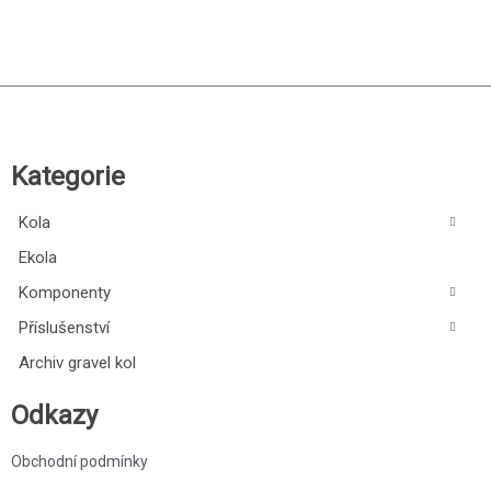
klasického cyklistického řemesla, Ritchey je jasná volba.
Kategorie
Kola
Ekola
Komponenty
Příslušenství
Archiv gravel kol
Odkazy
Obchodní podmínky