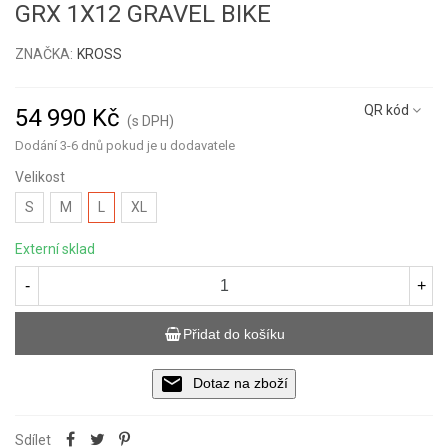
GRX 1X12 GRAVEL BIKE
ZNAČKA:
KROSS
Přečtěte si více
QR kód
54 990 Kč
(s DPH)
Dodání 3-6 dnů pokud je u dodavatele
Velikost
S
M
L
XL
Externí sklad
-
+
Přidat do košíku
Dotaz na zboží
Sdílet