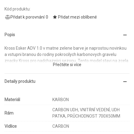
Kód produktu:
Přidat k porovnání
0
Přidat mezi oblíbené
Popis
Kross Esker ADV 1.0 v matne zelene barve je naprostou novinkou
a vstupni branou do rodiny pokrocilych karbonovych gravelu
znacky Kross pro nadchazejici sezonu. Tento model stavi na zcela
Přečtěte si více
novem karbonovem ramu, ktery byl navrzen s ohledem na
maximalni univerzalnost, odolnost a prakticnost pri delsich
expedicich i rychlych vyjizdkach.
Detaily produktu
Nejzasadnejsi inovaci ramu je integrovany ulozny prostor
(Toolbox) ve spodni ramove trubce. Tento chytry detail vam
Materiál
KARBON
umozni vozit nahradni dusi, naradi nebo dalsi nezbytnosti primo v
ramu, aniz byste museli kolo ovesit brasnami. Ram dale nabizi
CARBON UDH, VNITŘNÍ VEDENÍ, UDH
Rám
vnitrni vedeni veskere kabelaze a je vybaven velkym mnozstvim
PATKA, PRŮCHODNOST 700X50MM
montaznich bodu pro nosice, blatniky a kosiky.
Vidlice
CARBON
Pohon obstaravaji spolehlive gravelove komponenty Shimano GRX