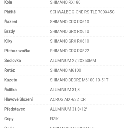
Kola
SHIMANO RX180
v konfiguraci 1x12. Prehazovacka GRX RX822 ve spolupraci s
kazetou o obrovskem rozsahu 10-51 zubu a prevodnikem se 40
Pláště
SCHWALBE G-ONE RS TLE 700X45C
zuby poskytuji dostatecnou rezervu i pro ty nejstrmejsi kopce, i
Řazení
SHIMANO GRX RX610
kdyz jedete plne nalozeni. O vcasne a bezpecne zastaveni se
staraji hydraulicke brzdy z rodiny Shimano GRX se 160mm
Brzdy
SHIMANO GRX RX610
kotouci.
Kliky
SHIMANO GRX RX610
Esker ADV 1.0 je obut do spickovych plastu Schwalbe G-One R o
Přehazovačka
SHIMANO GRX RX822
sirce 45 mm, ktere maji vyborny odvalovaci odpor na asfaltu a
spolehlivou trakci na sotoline. Plaste jsou nazuty na spolehlivych
Sedlovka
ALUMINIUM 27,2X350MM
hlinikovych rafcich Shimano RX180.
Řetěz
SHIMANO M6100
Kazeta
SHIMANO DEORE M6100 10-51T
Řidítka
ALUMINIUM 31,8
Hlavové Složení
ACROS AIX-632 ICR
Představec
ALUMINIUM 31,8/12°
Gripy
FIZIK