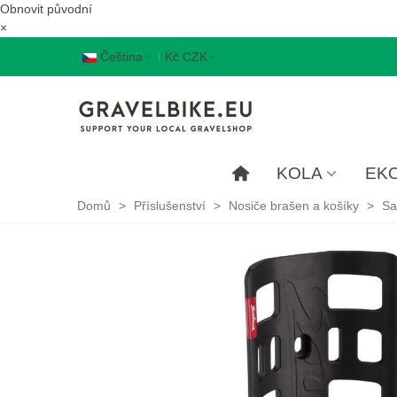
Obnovit původní
×
Čeština
Kč CZK
KOLA
EK
Domů
>
Příslušenství
>
Nosiče brašen a košíky
>
Sa