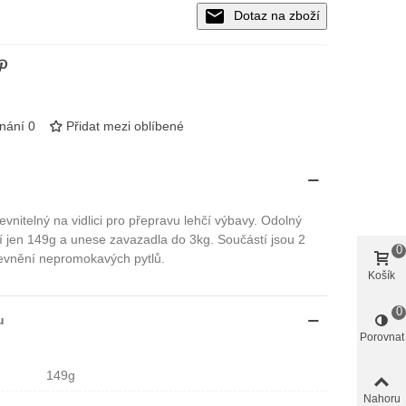
Dotaz na zboží
vnání
0
Přidat mezi oblíbené
pevnitelný na vidlici pro přepravu lehčí výbavy. Odolný
í jen 149g a unese zavazadla do 3kg. Součástí jsou 2
0
evnění nepromokavých pytlů.
Košík
0
u
Porovnat
149g
Nahoru