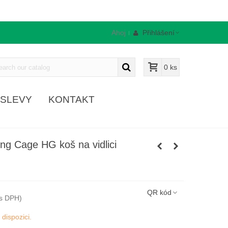
Ahoj
Přihlášení
0
ks
SLEVY
KONTAKT
ing Cage HG koš na vidlici
QR kód
(s DPH)
 dispozici.