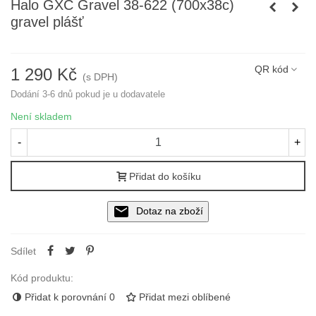
Halo GXC Gravel 38-622 (700x38c)
gravel plášť
Přečtěte si více
QR kód
1 290 Kč
(s DPH)
Dodání 3-6 dnů pokud je u dodavatele
Není skladem
-
+
Přidat do košíku
Dotaz na zboží
Sdílet
Kód produktu:
Přidat k porovnání
0
Přidat mezi oblíbené