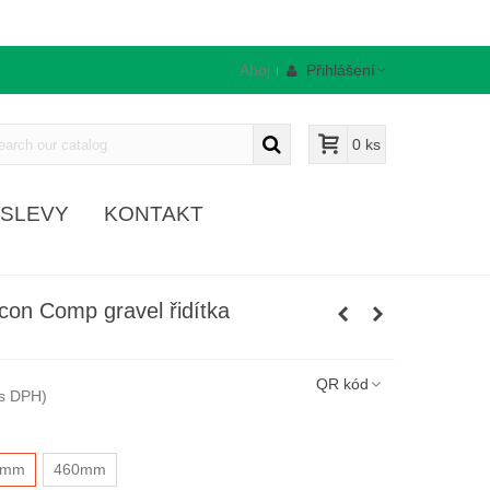
Ahoj
Přihlášení
0
ks
SLEVY
KONTAKT
con Comp gravel řidítka
QR kód
(s DPH)
0mm
460mm