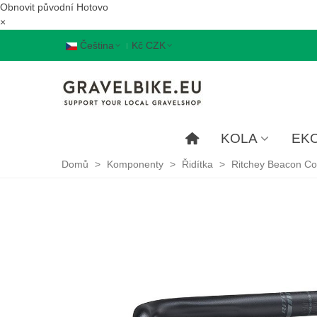
Obnovit původní
Hotovo
×
Čeština
Kč CZK
KOLA
EK
Domů
>
Komponenty
>
Řidítka
>
Ritchey Beacon Com