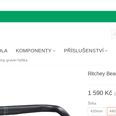
OLA
KOMPONENTY
PŘÍSLUŠENSTVÍ
p gravel řidítka
Ritchey Bea
1 590 Kč
Šířka
420mm
44