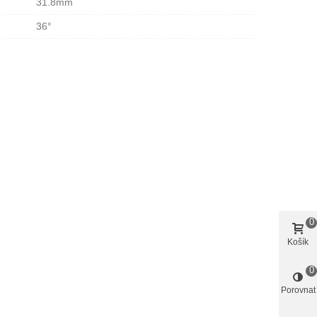
31.8mm
36°
0
Košík
0
Porovnat