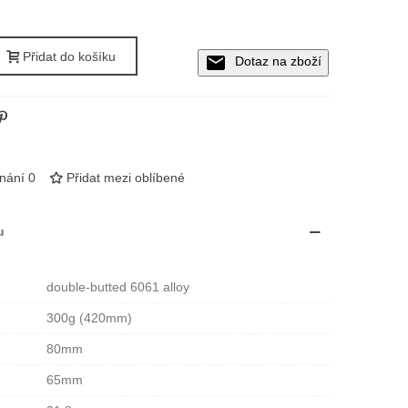
Přidat do košíku
Dotaz na zboží
vnání
0
Přidat mezi oblíbené
u
double-butted 6061 alloy
300g (420mm)
80mm
65mm