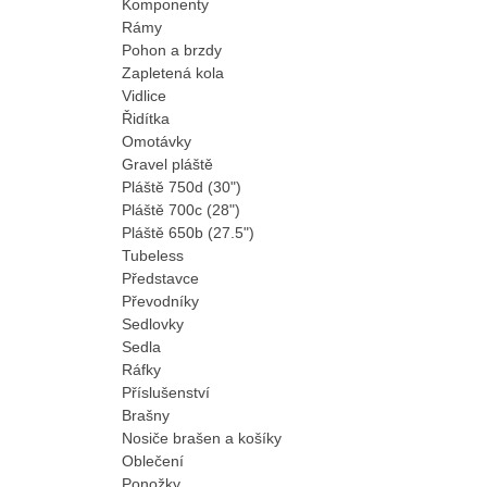
Komponenty
Rámy
Pohon a brzdy
Zapletená kola
Vidlice
Řidítka
Omotávky
Gravel pláště
Pláště 750d (30")
Pláště 700c (28")
Pláště 650b (27.5")
Tubeless
Představce
Převodníky
Sedlovky
Sedla
Ráfky
Příslušenství
Brašny
Nosiče brašen a košíky
Oblečení
Ponožky